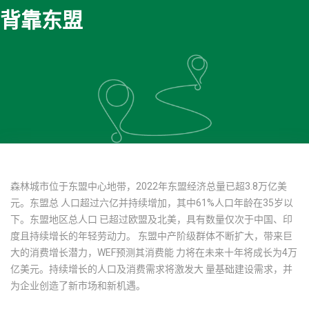
背靠东盟
森林城市位于东盟中心地带，2022年东盟经济总量已超3.8万亿美
元。东盟总 人口超过六亿并持续增加，其中61%人口年龄在35岁以
下。东盟地区总人口 已超过欧盟及北美，具有数量仅次于中国、印
度且持续增长的年轻劳动力。 东盟中产阶级群体不断扩大，带来巨
大的消费增长潜力，WEF预测其消费能 力将在未来十年将成长为4万
亿美元。持续增长的人口及消费需求将激发大 量基础建设需求，并
为企业创造了新市场和新机遇。